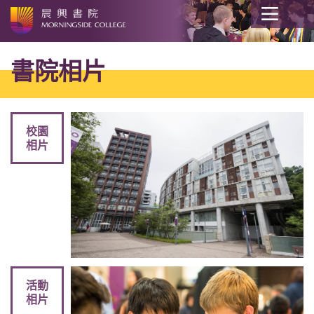
開
始
書院相片
內
容
校園
相片
活動
相片