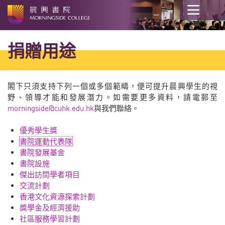
開
始
捐贈用途
內
容
閣下只須支持下列一個或多個範疇，便可提升晨興學生的視
野、領導才能和發展潛力。如需要更多資料，請電郵至
morningside@cuhk.edu.hk
與我們聯絡。
優秀學生獎
書院運動代表隊
書院發展基金
書院設施
傑出訪問學者項目
交流計劃
香港文化資源探索計劃
獎學金及經濟援助
社區服務學習計劃