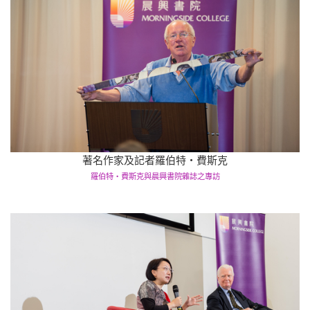
著名作家及記者羅伯特‧費斯克
羅伯特‧費斯克與晨興書院雜誌之專訪