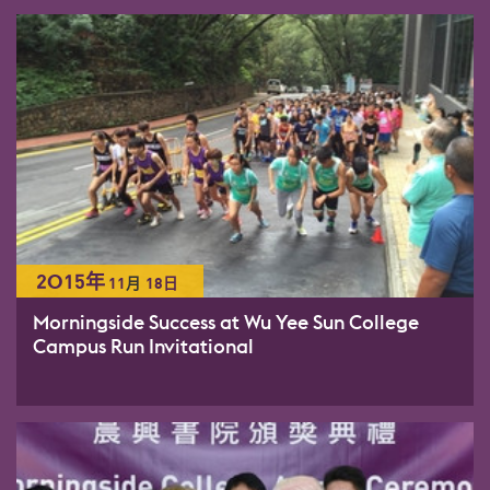
2015年
11
月
18日
Morningside Success at Wu Yee Sun College
Campus Run Invitational