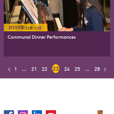
2015年
11
月
11日
Communal Dinner Performances
23
1
...
21
22
24
25
...
28
上
下
一
一
個
個
Facebook
Instagram
LinkedIn
Youtube