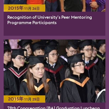
2015年
11
月
26日
Recognition of University's Peer Mentoring
Programme Participants
2015年
11
月
25日
78th Congregation (BA) Graduation Luncheon