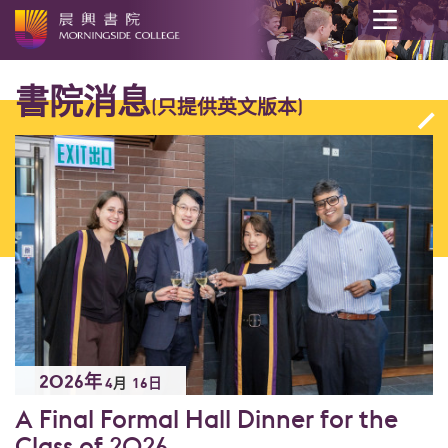
開
始
書院消息
(只提供英文版本)
內
容
2026年
4
月
16日
A Final Formal Hall Dinner for the
Class of 2026