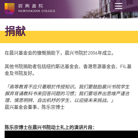
开
始
捐献
内
容
在晨兴基金会的慷慨捐助下，晨兴书院於2006年成立。
其他书院捐助者包括纽约斯达基金会、香港思源基金会、FIL基
金及书院友好。
「高等教育不应只著眼於传授知识。我们要鼓励晨兴书院学生
摒弃背诵教科书来回答问题的习惯；我们要培养出思维严谨合
理、慎思明辨、自出机杼的学生，以迎接未来挑战。」
晨兴基金会董事，陈乐宗博士
陈乐宗博士在晨兴书院动土礼上的演讲片段：