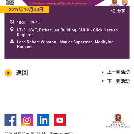
2019年
10
月
30日
分享
时
18:30 - 19:45
间
地
LT-3, UG/F, Esther Lee Building, CUHK - Click Here to
Register
点
Speaker
Lord Robert Winston: 'Man or Superman. Modifying
Humans'
返回
上一则活动
下一则活动
Facebook
Instagram
LinkedIn
Youtube