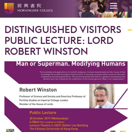
开
始
DISTINGUISHED VISITORS
内
容
PUBLIC LECTURE: LORD
ROBERT WINSTON